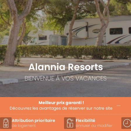
Alannia Resorts
BIENVENUE À VOS VACANCES
Meilleur prix garanti !
Découvrez les avantages de réserver sur notre site
Attribution prioritaire
Flexibilité
de logement
annuler ou modifier