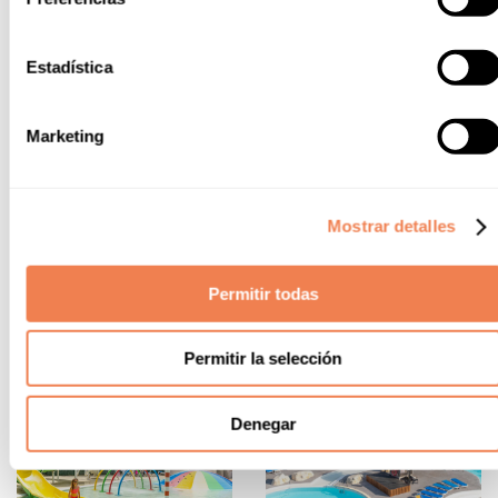
Estadística
Marketing
Mostrar detalles
Alannia Els Prats
Alannia El Pinar
Vacances en `première
Camping sur la plage
Permitir todas
ligne de plage
Permitir la selección
Denegar