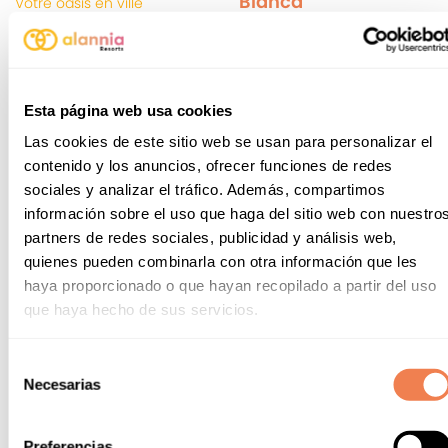
Blanca
Votre oasis en ville
100% divertissement, 100%
vacances
Esta página web usa cookies
Las cookies de este sitio web se usan para personalizar el
contenido y los anuncios, ofrecer funciones de redes
sociales y analizar el tráfico. Además, compartimos
información sobre el uso que haga del sitio web con nuestro
partners de redes sociales, publicidad y análisis web,
quienes pueden combinarla con otra información que les
haya proporcionado o que hayan recopilado a partir del uso
que haya hecho de sus servicios.
Alannia Guardamar
Alannia Costa
Dorada
Au plus pur style
Selección
méditerranéen
Vacances entre mer et
Necesarias
de
montagne
consentimiento
Preferencias