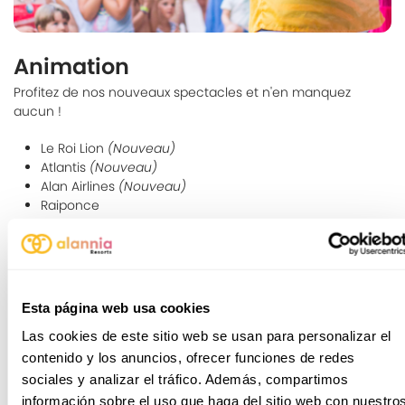
Animation
Profitez de nos nouveaux spectacles et n'en manquez
aucun !
Le Roi Lion
(Nouveau)
Atlantis
(Nouveau)
Alan Airlines
(Nouveau)
Raiponce
Checkmate
Et laissez-vous surprendre par l'histoire de cette station
avec Alannia Adventures et remplissez le passeport pour
gagner de superbes prix... Partez à l'aventure !
Esta página web usa cookies
Las cookies de este sitio web se usan para personalizar el
contenido y los anuncios, ofrecer funciones de redes
sociales y analizar el tráfico. Además, compartimos
información sobre el uso que haga del sitio web con nuestro