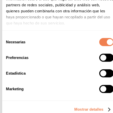
partners de redes sociales, publicidad y análisis web,
quienes pueden combinarla con otra información que les
haya proporcionado o que hayan recopilado a partir del uso
que haya hecho de sus servicios.
Selección
Necesarias
de
consentimiento
Preferencias
Estadística
Marketing
Gastronomie
Il n’y a rien de mieux que de profiter d’un repas avec vue sur
Mostrar detalles