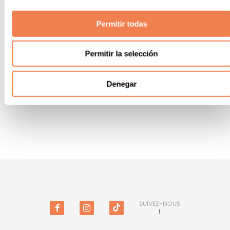
la Méditerranée et beaucoup de rythme.
Ne faites pas l'impasse sur vos plats à emporter et
Permitir todas
profitez de votre hébergement de la manière la plus
confortable possible sans aucune complication.
Détendez-vous et amusez-vous lors de nos soirées à
Permitir la selección
thème où vous pourrez déguster le meilleur du Mexique,
de la Chine, de l'Italie et d'autres endroits. À venir!
Denegar
Profitez avec nous des saveurs les plus agréables !
SUIVEZ-NOUS
!
Facebook
Instagram
TikTok
(en