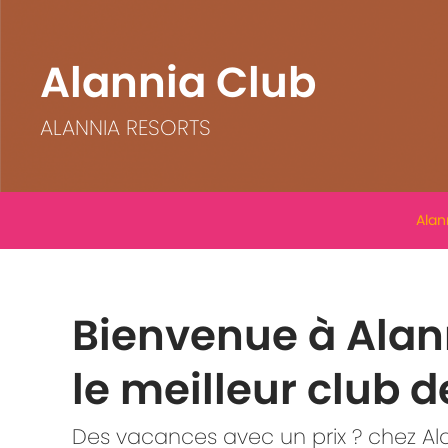
Alannia Club
ALANNIA RESORTS
Alan
Bienvenue à Alan
le meilleur club
Des vacances avec un prix ? chez Alan