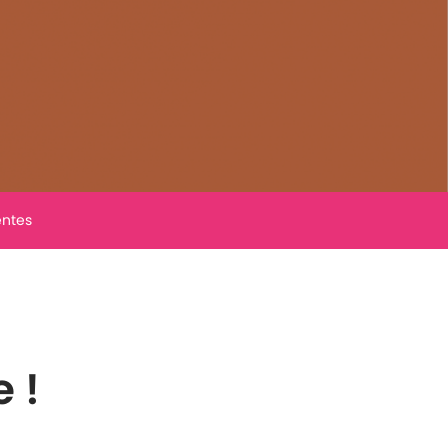
entes
 !