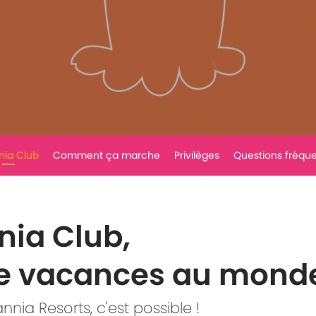
nia Club
Comment ça marche
Privilèges
Questions fréqu
nia Club,
 de vacances au monde
nia Resorts, c'est possible !