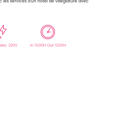
les services d'un hôtel de villégiature avec
elec. 220V
In 13:00H Out 12:00H