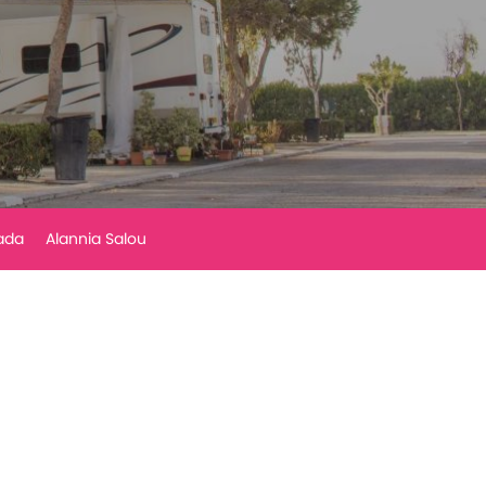
ada
Alannia Salou