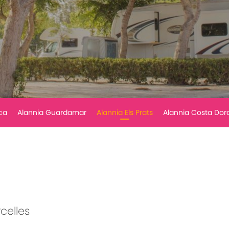
ca
Alannia Guardamar
Alannia Els Prats
Alannia Costa Dor
celles