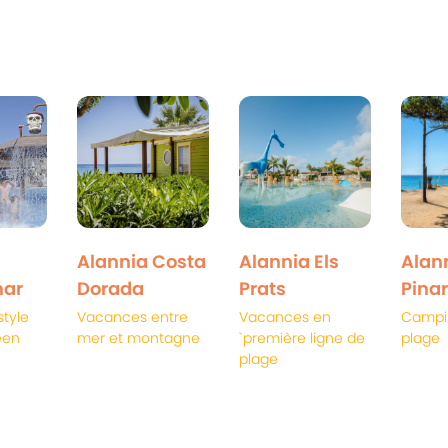
Alannia Costa
Alannia Els
Alann
ar
Dorada
Prats
Pinar
style
Vacances entre
Vacances en
Campin
éen
mer et montagne
`première ligne de
plage
plage