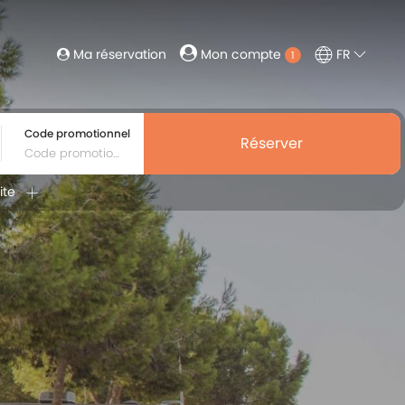
Ma réservation
FR
Mon compte
1
Code promotionnel
Réserver
ite