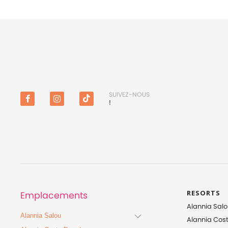
SUIVEZ-NOUS
!
Facebook
Instagram
TikTok
(en
anglais)
RESORTS
Emplacements
Alannia Salo
Alannia Salou
Alannia Cos