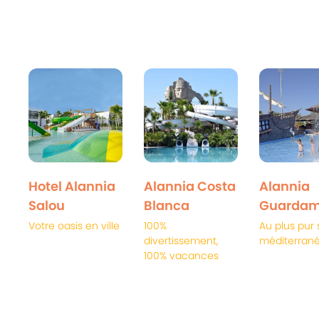
Hotel Alannia
Alannia Costa
Alannia
Salou
Blanca
Guardam
Votre oasis en ville
100%
Au plus pur 
divertissement,
méditerran
100% vacances