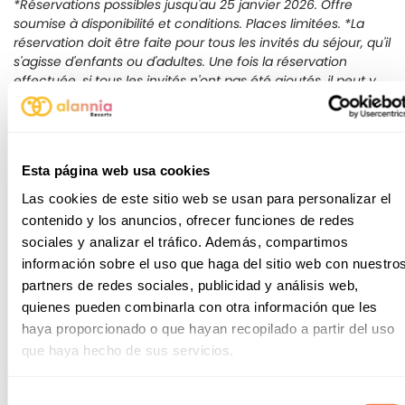
*Réservations possibles jusqu'au 25 janvier 2026. Offre
soumise à disponibilité et conditions. Places limitées. *La
réservation doit être faite pour tous les invités du séjour, qu'il
s'agisse d'enfants ou d'adultes. Une fois la réservation
effectuée, si tous les invités n'ont pas été ajoutés, il peut y
avoir un supplément, car l'offre est limitée.
Alannia Guardamar
Jusqu'à 3 enfants gratuits
Esta página web usa cookies
Las cookies de este sitio web se usan para personalizar el
- Emplacement Confort
contenido y los anuncios, ofrecer funciones de redes
8/1-27/2, premier enfant gratuit à partir de 2 nuits de
sociales y analizar el tráfico. Además, compartimos
séjour
información sobre el uso que haga del sitio web con nuestro
28/2-26/3, 13/4-30/4, 3/5-4/6, premier et deuxième
partners de redes sociales, publicidad y análisis web,
enfants gratuits pour un séjour de 2 nuits minimum
quienes pueden combinarla con otra información que les
1/5-2/5, 9/6-18/6, premier enfant gratuit pour un séjour
haya proporcionado o que hayan recopilado a partir del uso
minimum de 3 nuits
que haya hecho de sus servicios.
27/3-12/4, 5/6-8/6, 19/6-25/6, premier enfant gratuit
pour un séjour minimum de 4 nuits
26/6-2/7, premier enfant gratuit pour un séjour
Selección