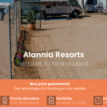
Alannia Resorts
WELCOME TO YOUR HOLIDAYS
Best price guaranteed!
See advantages for booking on our website
Flexibility
Late Check-out
to cancel or modify
subject to availability