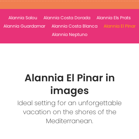
Alannia Salou
Alannia Costa Dorada
Alannia Els Prats
Alannia Guardamar
Alannia Costa Blanca
Alannia El Pinar
Alannia Neptuno
Alannia El Pinar in
images
Ideal setting for an unforgettable
vacation on the shores of the
Mediterranean.