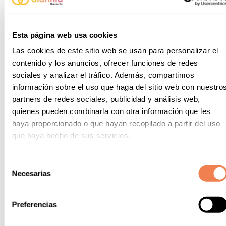
Teenclub
Wenn Ihre Kleinen nicht mehr so klein sind, finden sie im
Teenie-Club alles, was sie brauchen: Fernseher, Sofas,
Esta página web usa cookies
Sitzbereiche, Videokonsolen...Sie können sich mit ihren
Freunden entspannen, ohne sich um die Kleinen im Resort
Las cookies de este sitio web se usan para personalizar el
kümmern zu müssen.
contenido y los anuncios, ofrecer funciones de redes
sociales y analizar el tráfico. Además, compartimos
* Von 11 bis 16 Jahre alt.
información sobre el uso que haga del sitio web con nuestro
partners de redes sociales, publicidad y análisis web,
quienes pueden combinarla con otra información que les
haya proporcionado o que hayan recopilado a partir del uso
que haya hecho de sus servicios.
Selección
Necesarias
de
consentimiento
Preferencias