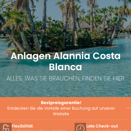
Anlagen Alannia Costa
Blanca
ALLES, WAS SIE BRAUCHEN, FINDEN SIE HIER
Bestpreisgarantie!
Entdecken Sie die Vorteile einer Buchung auf unserer
Website
Late Check-out
Besondere Angebote