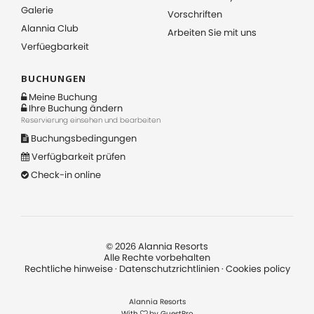
Galerie
Vorschriften
Alannia Club
Arbeiten Sie mit uns
Verfüegbarkeit
BUCHUNGEN
Meine Buchung
Ihre Buchung ändern
Reservierung einsehen und bearbeiten
Buchungsbedingungen
Verfügbarkeit prüfen
Check-in online
©
2026
Alannia Resorts
Alle Rechte vorbehalten
Rechtliche hinweise
·
Datenschutzrichtlinien
·
Cookies policy
Alannia Resorts
With
by
GuestPro