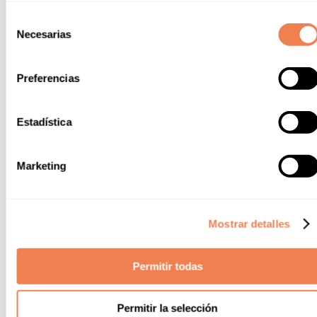
Selección
Necesarias
de
LOVING FOREST
consentimiento
Prescripción
Preferencias
Protección flora y fauna
Estadística
Acciones de compensación de emisiones (plantación)
Jardinería autóctona
Marketing
Bienestar, tranquilidad y descanso
Mostrar detalles
Permitir todas
Permitir la selección