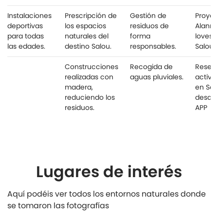
Instalaciones
Prescripción de
Gestión de
Proyec
deportivas
los espacios
residuos de
Alanni
para todas
naturales del
forma
loves
las edades.
destino Salou.
responsables.
Salou.
Construcciones
Recogida de
Reserv
realizadas con
aguas pluviales.
activi
madera,
en Sal
reduciendo los
desde 
residuos.
APP
Lugares de interés
Aquí podéis ver todos los entornos naturales donde
se tomaron las fotografías