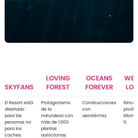
LOVING
OCEANS
WE 
SKYFANS
FOREST
FOREVER
LOC
El Resort está
Protagonismo
Construcciones
Rincón
diseñado
de la
con
produ
para las
naturaleza con
aerotérmia.
Kilome
personas no
más de 1.000
0.
para los
plantas
coches.
autóctonas.