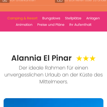
zu stornieren oder zu ändern
je nach Verfügbar
Camping & Resort
Bungalows
Stellplätze
Anlagen
Animation
Preise und Pläne
Ihr Aufenthalt
Alannia El Pinar
★★★
Der ideale Rahmen für einen
unvergesslichen Urlaub an der Küste des
Mittelmeers.