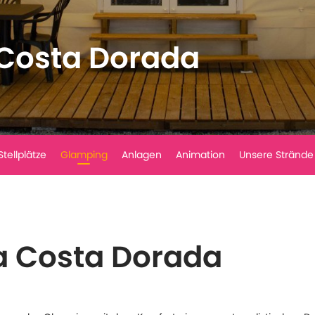
Costa Dorada
Stellplätze
Glamping
Anlagen
Animation
Unsere Strände
a Costa Dorada