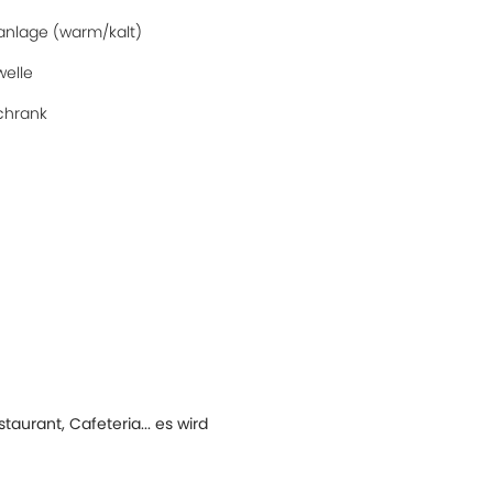
anlage (warm/kalt)
welle
chrank
aurant, Cafeteria... es wird