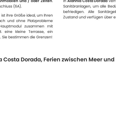
mobilen und / oder Zelten
.
In
Alannia Costa Dorada
verf
chluss (6A).
Sanitäranlagen, um alle Bed
befriedigen. Alle Sanitär
ist ihre Größe ideal, um Ihren
Zustand und verfügen über ei
ach und ohne Platzprobleme
n Hauptmodul zusammen mit
 eine kleine Terrasse, ein
.. Sie bestimmen die Grenzen!
a Costa Dorada, Ferien zwischen Meer und