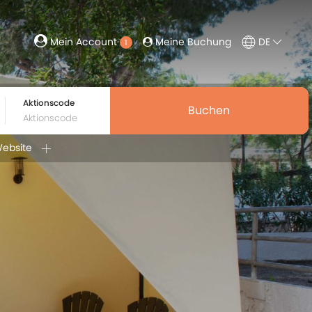
Meine Buchung
DE
Mein Account
1
Aktionscode
Buchen
Website