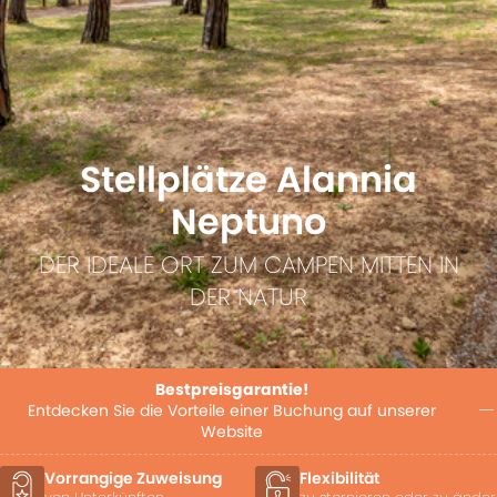
Stellplätze Alannia
Neptuno
DER IDEALE ORT ZUM CAMPEN MITTEN IN
DER NATUR
Bestpreisgarantie!
Entdecken Sie die Vorteile einer Buchung auf unserer
Website
Flexibilität
Late Check-out