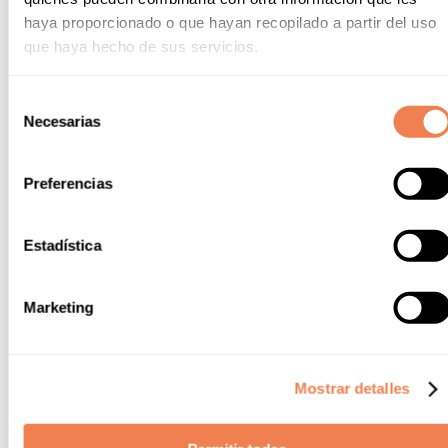
haya proporcionado o que hayan recopilado a partir del uso
que haya hecho de sus servicios.
Einrichtungen
Selección
Restaurants, Schwimmbad, miniclub - hier finden Sie alles,
Necesarias
de
was Sie brauchen, um Ihren Urlaub zu einem
consentimiento
unvergesslichen Erlebnis zu machen!
Preferencias
EINRICHTUNGEN
Estadística
Marketing
Mostrar detalles