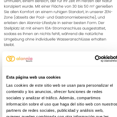
umhüllen, einem Bereich, der für Ihr Zelt im Herzen der Natur
konzipiert wurde. Mit einer Fläche von 30 bis 50 m² genießen
Sie allen Komfort an einem ruhigen Standort, in unserer ZEN-
Zone (abseits der Pool- und Gastronomiebereiche), und
erleben den Alannia-Lifestyle in seiner besten Form. Der
Stellplatz ist mit einem 10A-Stromanschluss ausgestattet,
sodass es Ihnen an nichts fehlt, während die natürliche
Umgebung ohne individuelle Wasseranschlüsse erhalten
bleibt.
Bis zu 6 Personen
Stromanschluss (10
AMP)
30-50m2
Esta página web usa cookies
Haustiere erlaubt. Maximal zwei pro Stellplatz. Je nach
Las cookies de este sitio web se usan para personalizar el
Verfügbarkeit und nach vorheriger Reservierung. (Extra:
contenido y los anuncios, ofrecer funciones de redes
2,5€/Nacht)
sociales y analizar el tráfico. Además, compartimos
información sobre el uso que haga del sitio web con nuestro
partners de redes sociales, publicidad y análisis web,
quienes pueden combinarla con otra información que les