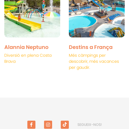
Alannia Neptuno
Destins a França
Diversió en plena Costa
Més càmpings per
Brava
descobrir, més vacances
per gaudir.
SEGUEIX-NOS!
FACEBOOK
INSTAGRAM
TIKTOK