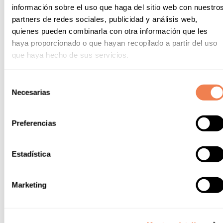
información sobre el uso que haga del sitio web con nuestro
partners de redes sociales, publicidad y análisis web,
Hotel Alannia Salou
Alannia Costa
quienes pueden combinarla con otra información que les
Blanca
haya proporcionado o que hayan recopilado a partir del uso
El teu oasi a la ciutat
que haya hecho de sus servicios.
100% Diversió, 100%
Vacances
Selección
Necesarias
de
consentimiento
Preferencias
Estadística
Marketing
Alannia Guardamar
Alannia Costa
Dorada
Al més pur estil mediterrani