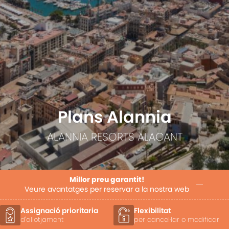
Plans Alannia
ALANNIA RESORTS ALACANT
Millor preu garantit!
Veure avantatges per reservar a la nostra web
Assignació prioritaria
Flexibilitat
d'allotjament
per cancel·lar o modificar