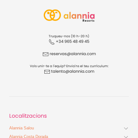
Truqueu-nos (10 h–20 h)
+34 965 48 49 45
reservas@alannia.com
Vols unir-te a l'equip? Envia'ns el teu currículum:
talento@alannia.com
Localitzacions
Alannia Salou
Alannia Costa Dorada