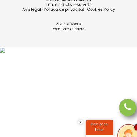
Tots els drets reservats
Avís legal
·
Política de privacitat
·
Cookies Policy
Alannia Resorts
With
by
GuestPro
×
Best price
here!