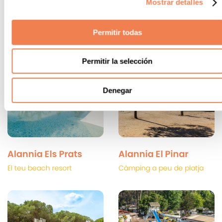
Mostrar detalles
Vacances entre el mar i la
muntanya
Permitir todas
Permitir la selección
Denegar
Alannia Els Prats
Alannia El Pinar
El teu beach resort
Càmping a peu de platja