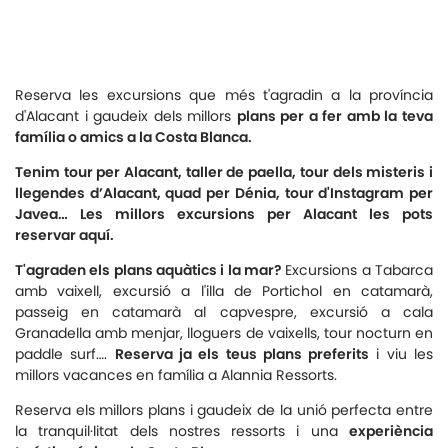
Reserva les excursions que més t'agradin a la província
d'Alacant i gaudeix dels millors
plans per a fer amb la teva
família o amics a la Costa Blanca.
Tenim tour per Alacant, taller de paella, tour dels misteris i
llegendes d’Alacant, quad per Dénia, tour d'Instagram per
Javea… Les millors excursions per Alacant les pots
reservar aquí.
T'agraden els plans aquàtics i la mar?
Excursions a Tabarca
amb vaixell, excursió a l'illa de Portichol en catamarà,
passeig en catamarà al capvespre, excursió a cala
Granadella amb menjar, lloguers de vaixells, tour nocturn en
paddle surf….
Reserva ja els teus plans preferits
i viu les
millors vacances en família a Alannia Ressorts.
Reserva els millors plans i gaudeix de la unió perfecta entre
la tranquil·litat dels nostres ressorts i una
experiència