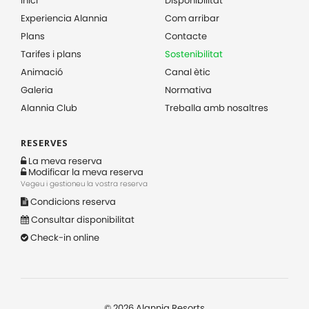
Inici
Disponibilitat
Experiencia Alannia
Com arribar
Plans
Contacte
Tarifes i plans
Sostenibilitat
Animació
Canal ètic
Galeria
Normativa
Alannia Club
Treballa amb nosaltres
RESERVES
La meva reserva
Modificar la meva reserva
Vegeu i gestioneu la vostra reserva
Condicions reserva
Consultar disponibilitat
Check-in online
©
2026
Alannia Resorts