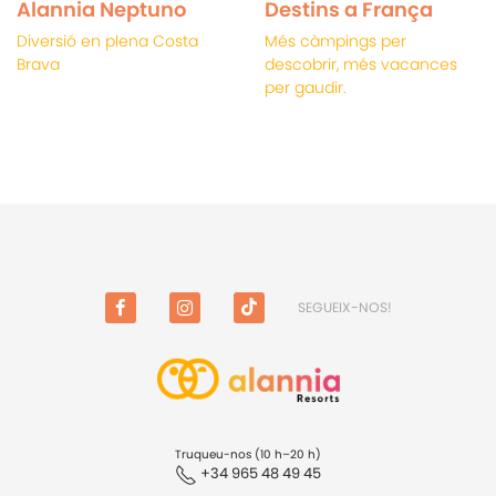
Alannia Neptuno
Destins a França
Diversió en plena Costa
Més càmpings per
Brava
descobrir, més vacances
per gaudir.
SEGUEIX-NOS!
FACEBOOK
INSTAGRAM
TIKTOK
Truqueu-nos (10 h–20 h)
+34 965 48 49 45