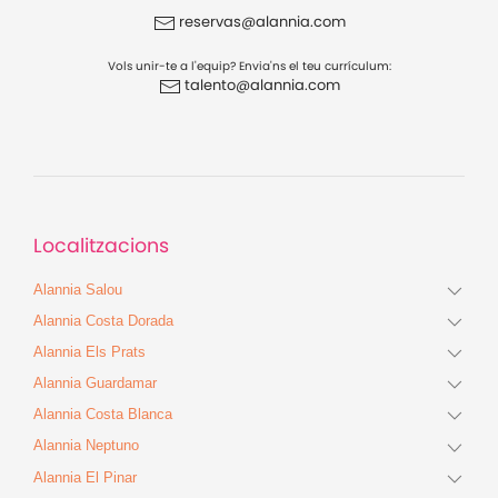
reservas@alannia.com
Vols unir-te a l'equip? Envia'ns el teu currículum:
talento@alannia.com
Localitzacions
Alannia Salou
Alannia Costa Dorada
Alannia Els Prats
Alannia Guardamar
Alannia Costa Blanca
Alannia Neptuno
Alannia El Pinar