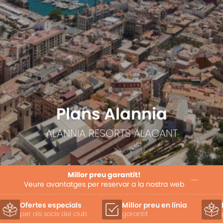
Plans Alannia
ALANNIA RESORTS ALACANT
Millor preu garantit!
Veure avantatges per reservar a la nostra web
Millor preu en línia
Beneficis exclusius
garantit
per a clients directes