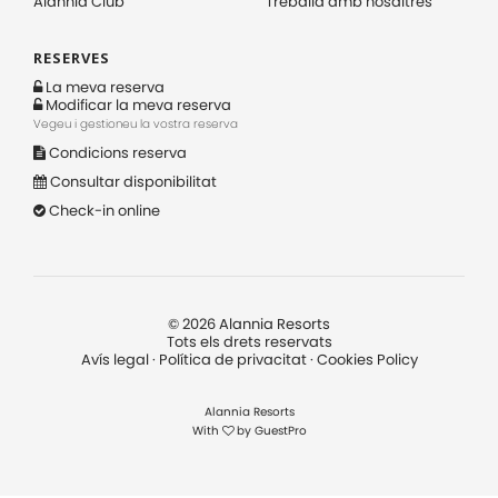
Alannia Club
Treballa amb nosaltres
RESERVES
La meva reserva
Modificar la meva reserva
Vegeu i gestioneu la vostra reserva
Condicions reserva
Consultar disponibilitat
Check-in online
©
2026
Alannia Resorts
Tots els drets reservats
Avís legal
·
Política de privacitat
·
Cookies Policy
Alannia Resorts
With
by
GuestPro