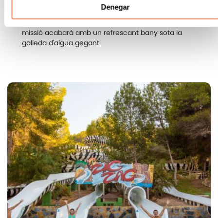
elefants, rinoceronts, hipopòtams i cocodrils que
Denegar
ho envolten intentaran distreure-us de la vostra
exploració, però no ho aconseguiran! La vostra
missió acabarà amb un refrescant bany sota la
galleda d'aigua gegant