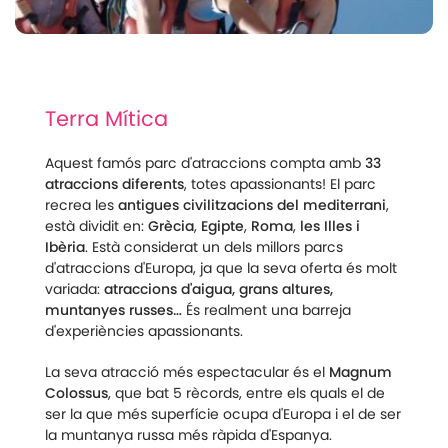
Terra Mítica
Aquest famós parc d'atraccions compta amb
33
atraccions diferents
, totes apassionants! El parc
recrea les
antigues civilitzacions del mediterrani
,
està dividit en:
Grècia
,
Egipte
,
Roma
,
les Illes i
Ibèria
. Està considerat un dels millors parcs
d'atraccions d'Europa, ja que la seva oferta és molt
variada:
atraccions d'aigua, grans altures,
muntanyes russes…
És realment una barreja
d'experiències apassionants.
La seva atracció més espectacular és el
Magnum
Colossus
, que bat 5 rècords, entre els quals el de
ser la que més superfície ocupa d'Europa i el de ser
la muntanya russa més ràpida d'Espanya.