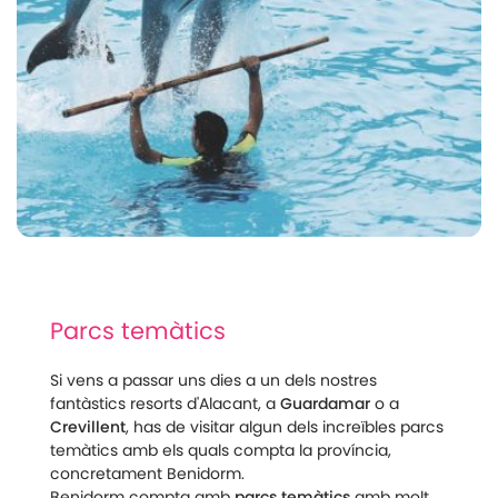
Parcs temàtics
Si vens a passar uns dies a un dels nostres
fantàstics resorts d'Alacant, a
Guardamar
o a
Crevillent
, has de visitar algun dels increïbles parcs
temàtics amb els quals compta la província,
concretament Benidorm.
Benidorm compta amb
parcs temàtics
amb molt