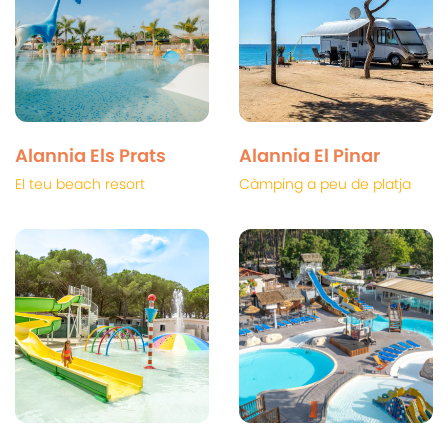
Alannia Els Prats
Alannia El Pinar
El teu beach resort
Càmping a peu de platja