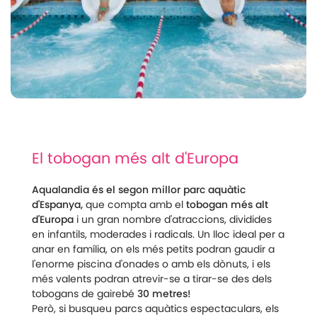
El tobogan més alt d'Europa
Aqualandia és el segon millor parc aquàtic
d'Espanya,
que compta amb el
tobogan més alt
d'Europa
i un gran nombre d'atraccions, dividides
en infantils, moderades i radicals. Un lloc ideal per a
anar en família, on els més petits podran gaudir a
l'enorme piscina d'onades o amb els dònuts, i els
més valents podran atrevir-se a tirar-se des dels
tobogans de gairebé
30 metres!
Però, si busqueu parcs aquàtics espectaculars, els