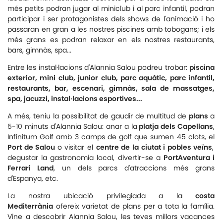
més petits podran jugar al miniclub i al parc infantil, podran
participar i ser protagonistes dels shows de l'animació i ho
passaran en gran a les nostres piscines amb tobogans; i els
més grans es podran relaxar en els nostres restaurants,
bars, gimnàs, spa...
Entre les instal·lacions d'Alannia Salou podreu trobar:
piscina
exterior, mini club, junior club, parc aquàtic, parc infantil,
restaurants, bar, escenari, gimnàs, sala de massatges,
spa, jacuzzi, instal·lacions esportives...
A més, teniu la possibilitat de gaudir de multitud de
plans
a
5-10 minuts d'Alannia Salou: anar a la
platja dels Capellans
,
Infinitum Golf amb 3 camps de golf que sumen 45 clots, el
Port de Salou
o visitar el
centre de la ciutat i pobles veïns
,
degustar la gastronomia local, divertir-se a
PortAventura i
Ferrari Land
, un dels parcs d'atraccions més grans
d'Espanya, etc.
La nostra ubicació privilegiada a la
costa
Mediterrània
ofereix varietat de plans per a tota la família.
Vine a descobrir Alannia Salou, les teves millors vacances