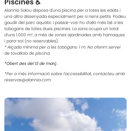
Piscines ♿️
Alannia Salou disposa d'una piscina per a totes les edats i
una altra dissenyada especialment per a nens petits. Podeu
gaudir del parc aquàtic i passar-vos-ho d'allò més bé a les
tobogans de totes dues piscines. La zona ocupa un total
d'uns 1.000 m², a més de zones ajardinades amb hamaques
i para-sol (no reservables).
* Alçada mínima per a les tobogans: 1 m. No oferim servei
de tovallola de piscina.
*Obert des del 13 de març.
*Per a més informació sobre l'accessibilitat, contacteu amb
reservas@alannia.com.