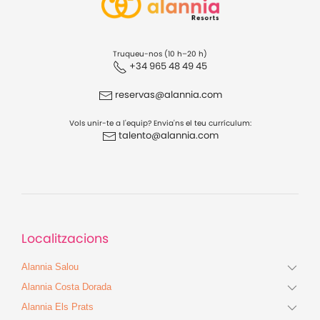
Truqueu-nos (10 h–20 h)
+34 965 48 49 45
reservas@alannia.com
Vols unir-te a l'equip? Envia'ns el teu currículum:
talento@alannia.com
Localitzacions
Alannia Salou
Alannia Costa Dorada
Alannia Els Prats