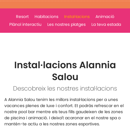
Resort
Habitacions
Instal·lacions
Animació
Plànol interactiu
Les nostres platges
La teva estada
Instal·lacions Alannia
Salou
Descobreix les nostres instal·lacions
A Alannia Salou tenim les millors instal·lacions per a unes
vacances plenes de luxe i confort. Et podràs refrescar en el
nostre pool bar mentre els teus fills gaudeixen de les zones
de piscina i animació. I deixa't acaronar en el nostre spa o
mantén-te actiu a les nostres zones esportives.