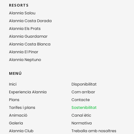
RESORTS
Alannia Salou
Alannia Costa Dorada
Alannia Els Prats
Alannia Guardamar
Alannia Costa Blanca
Alannia El Pinar
Alannia Neptuno
MENÚ
Inici
Disponibilitat
Experiencia Alannia
Com arribar
Plans
Contacte
Tarifes i plans
Sostenibilitat
Animació
Canal ètic
Galeria
Normativa
Alannia Club
Treballa amb nosaltres