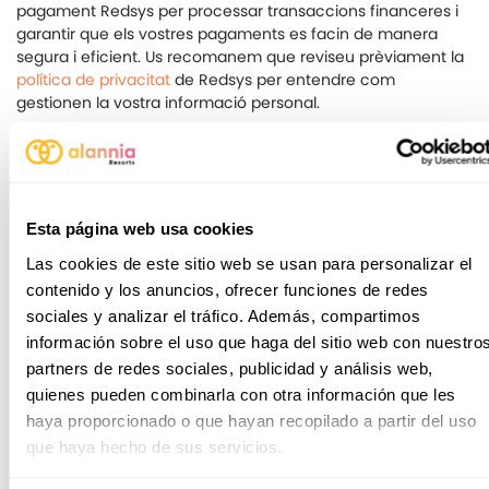
pagament Redsys per processar transaccions financeres i
garantir que els vostres pagaments es facin de manera
segura i eficient. Us recomanem que reviseu prèviament la
política de privacitat
de Redsys per entendre com
gestionen la vostra informació personal.
5. PERÍODES O CRITERIS DE CONSERVACIÓ DE DADES
Les dades personals facilitades es conservaran mentre sigui
necessari per complir les finalitats per a les quals es van
Esta página web usa cookies
recollir inicialment.
Las cookies de este sitio web se usan para personalizar el
Un cop les dades ja no siguin necessàries per al tractament
contenido y los anuncios, ofrecer funciones de redes
en qüestió, es bloquejaran degudament per tal que, si
s'escau, puguin posar-se a disposició de les autoritats i
sociales y analizar el tráfico. Además, compartimos
organismes públics competents, jutges i tribunals, o el
información sobre el uso que haga del sitio web con nuestro
Ministeri Fiscal, durant el termini de prescripció de qualsevol
partners de redes sociales, publicidad y análisis web,
acció legal que pugui derivar-se de la relació amb el client
quienes pueden combinarla con otra información que les
i/o els terminis de conservació prevists per llei.
haya proporcionado o que hayan recopilado a partir del uso
que haya hecho de sus servicios.
Si ens heu facilitat el vostre currículum, conservarem les
vostres dades durant un màxim de dos anys des de la seva