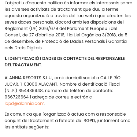
L'objectiu d'aquesta política és informar els interessats sobre
les diverses activitats de tractament que duu a terme
aquesta organització a través del lloc web i que afecten les
seves dades personals, d'acord amb les disposicions del
Reglament (UE) 2016/679 del Parlament Europeu i del
Consell, de 27 d'abril de 2016, i la Llei Orgànica 3/2018, de 5
de desembre, de Protecció de Dades Personals i Garantia
dels Drets Digitals.
1. IDENTIFICACIÓ I DADES DE CONTACTE DEL RESPONSABLE
DEL TRACTAMENT.
ALANNIA RESORTS S.L.U., amb domicili social a CALLE RÍO
JÚCAR, 1, 03006 ALACANT, Nombre d'Identificació Fiscal
(N.I.F.) B54439948, número de telèfon de contacte:
966726664 i adreça de correu electrònic
lopd@alannia.com
.
Es comunica que l'organització actua com a responsable
conjunt del tractament a l'efecte del RGPD, juntament amb
les entitats següents: