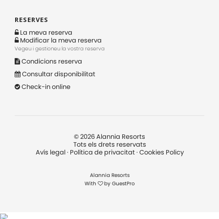
RESERVES
La meva reserva
Modificar la meva reserva
Vegeu i gestioneu la vostra reserva
Condicions reserva
Consultar disponibilitat
Check-in online
©
2026
Alannia Resorts
Tots els drets reservats
Avís legal
·
Política de privacitat
·
Cookies Policy
Alannia Resorts
With
by
GuestPro