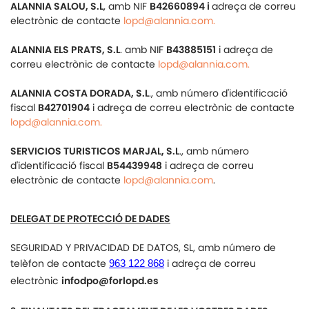
ALANNIA SALOU, S.L
, amb NIF
B42660894 i
adreça de correu
electrònic de contacte
lopd@alannia.com.
ALANNIA ELS PRATS, S.L
. amb NIF
B43885151
i adreça de
correu electrònic de contacte
lopd@alannia.com.
ALANNIA COSTA DORADA, S.L
., amb número d'identificació
fiscal
B42701904
i adreça de correu electrònic de contacte
lopd@alannia.com.
SERVICIOS TURISTICOS MARJAL, S.L
., amb número
d'identificació fiscal
B54439948
i adreça de correu
electrònic de contacte
lopd@alannia.com
.
DELEGAT DE PROTECCIÓ DE DADES
SEGURIDAD Y PRIVACIDAD DE DATOS, SL, amb número de
telèfon de contacte
i adreça de correu
963 122 868
electrònic
infodpo@forlopd.es