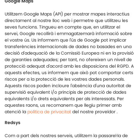
Google Maps
Utilitzem Google Maps (API) per mostrar mapes interactius
directament al nostre lloc web i permetre que utilitzeu les
seves funcions. Tingueu en compte que, en utilitzar el
servei, Google recollirà i emmagatzemarà informació sobre
el vostre ús. Us informem que l'ús de Google pot implicar
transferències internacionals de dades no basades en una
decisió d'adequació de la Comissió Europea ni en la provisió
de garanties adequades; per tant, no ofereixen un nivell de
protecció adequat d'acord amb les disposicions del RGPD. A
aquests efectes, us informem que això pot comportar certs
riscos per a la protecció de les vostres dades personals.
Aquests riscos poden incloure l'absència d'una autoritat de
supervisió equivalent i/o principis de protecció de dades
equivalents i/o drets equivalents per als interessats. Per
aquestes raons, us recomanem que llegiu primer amb
atenció la
política de privacitat
del nostre proveïdor
.
Redsys
Com a part dels nostres serveis, utilitzem la passarel·la de