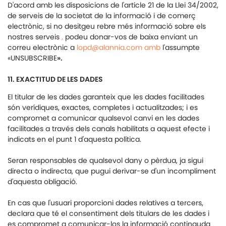
D'acord amb les disposicions de l'article 21 de la Llei 34/2002,
de serveis de la societat de la informació i de comerç
electrònic, si no desitgeu rebre més informació sobre els
nostres serveis
,
podeu donar-vos de baixa enviant un
correu electrònic a
lopd@alannia.com
amb
l'assumpte
«UNSUBSCRIBE
».
11. EXACTITUD DE LES DADES
El titular de les dades garanteix que les dades facilitades
són verídiques, exactes, completes i actualitzades; i es
compromet a comunicar qualsevol canvi en les dades
facilitades a través dels canals habilitats a aquest efecte i
indicats en el punt 1 d'aquesta política.
Seran responsables de qualsevol dany o pèrdua, ja sigui
directa o indirecta, que pugui derivar-se d'un incompliment
d'aquesta obligació.
En cas que l'usuari proporcioni dades relatives a tercers,
declara que té el consentiment dels titulars de les dades i
es compromet a comunicar-los la informació continguda