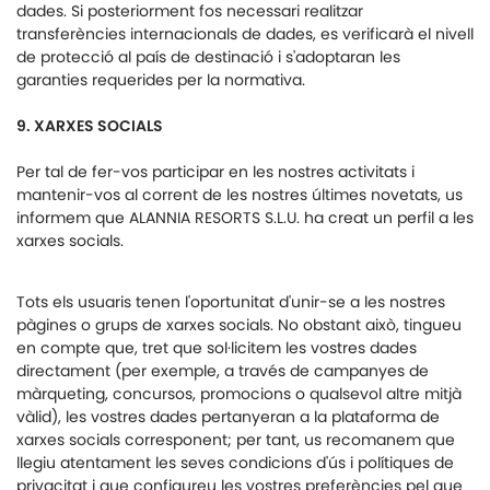
dades. Si posteriorment fos necessari realitzar
transferències internacionals de dades, es verificarà el nivell
de protecció al país de destinació i s'adoptaran les
garanties requerides per la normativa.
9. XARXES SOCIALS
Per tal de fer-vos participar en les nostres activitats i
mantenir-vos al corrent de les nostres últimes novetats, us
informem que ALANNIA RESORTS S.L.U. ha creat un perfil a les
xarxes socials.
Tots els usuaris tenen l'oportunitat d'unir-se a les nostres
pàgines o grups de xarxes socials. No obstant això, tingueu
en compte que, tret que sol·licitem les vostres dades
directament (per exemple, a través de campanyes de
màrqueting, concursos, promocions o qualsevol altre mitjà
vàlid), les vostres dades pertanyeran a la plataforma de
xarxes socials corresponent; per tant, us recomanem que
llegiu atentament les seves condicions d'ús i polítiques de
privacitat i que configureu les vostres preferències pel que