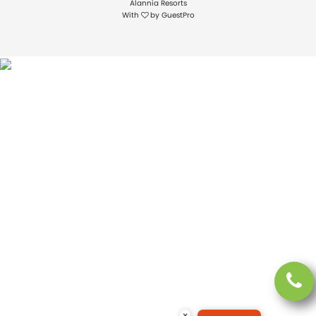
Alannia Resorts
With
by
GuestPro
×