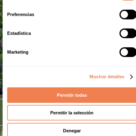
nuestras noticias y
consentimiento
Preferencias
ofertas
Nombre
Estadística
Email *
Marketing
Deseo recibir publicidad y ofertas especiales.
Mostrar detalles
SUSCRIBIRSE
Permitir todas
Permitir la selección
Denegar