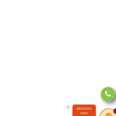
×
Best price
here!