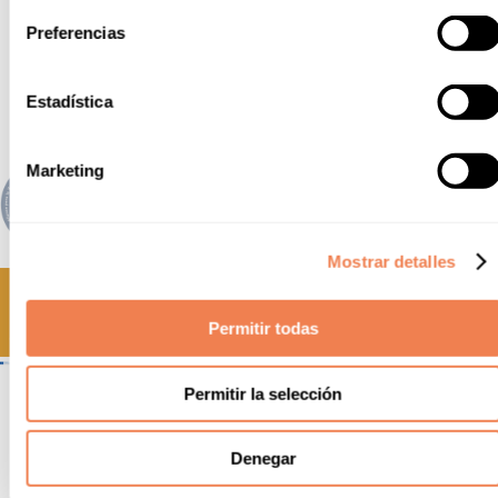
Preferencias
Estadística
Marketing
Mostrar detalles
Permitir todas
Permitir la selección
Amb el suport del Departament
d’Empresa i Treball
Denegar