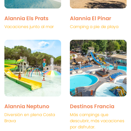
Alannia Els Prats
Alannia El Pinar
Vacaciones junto al mar
Camping a pie de playa
Alannia Neptuno
Destinos Francia
Diversión en plena Costa
Más campings que
Brava
descubrir, más vacaciones
por disfrutar.