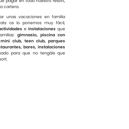
que pagar en todo nuestro resort,
la cartera.
sar unas vacaciones en familia
Prats os lo ponemos muy fácil,
actividades
e
instalaciones
que
amilias:
gimnasio, piscina con
mini club, teen club, parques
estaurantes, bares, instalaciones
ado para que no tengáis que
ort.