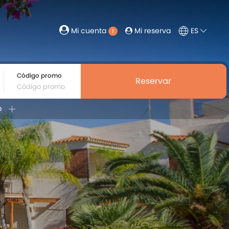
Mi reserva
ES
Mi cuenta
1
Código promo
Reservar
b