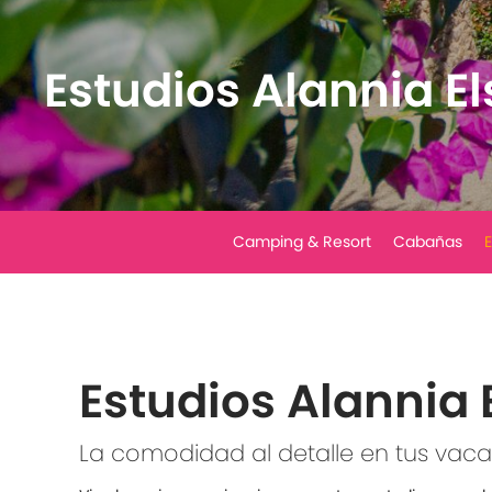
Estudios Alannia El
Camping & Resort
Cabañas
E
Estudios Alannia E
La comodidad al detalle en tus vac