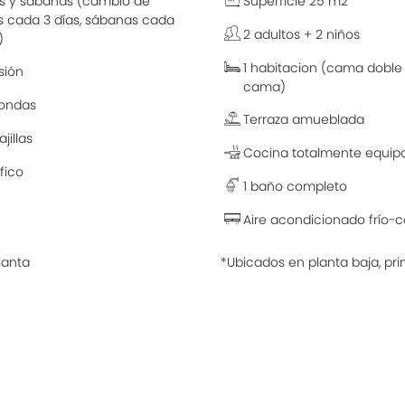
as y sábanas (cambio de
Superficie 25 m2
as cada 3 días, sábanas cada
2 adultos + 2 niños
)
1 habitacion (cama doble
sión
cama)
ondas
Terraza amueblada
jillas
Cocina totalmente equip
ifico
1 baño completo
Aire acondicionado frío-c
lanta
*Ubicados en planta baja, pr