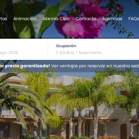
rtas
Animación
Alannia Club
Contacto
Agencias
FAQs
Ocupación
or precio garantizado!
Ver ventajas por reservar en nuestra we