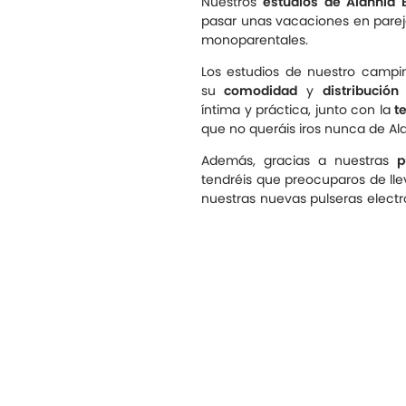
Nuestros
estudios de Alannia E
pasar unas vacaciones en parej
monoparentales.
Los estudios de nuestro campin
su
comodidad
y
distribución
íntima y práctica, junto con la
t
que no queráis iros nunca de Alan
Además, gracias a nuestras
p
tendréis que preocuparos de llev
nuestras nuevas pulseras electró