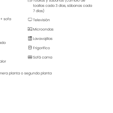
Toallas y sábanas (cambio de
toallas cada 3 días, sábanas cada
7 días)
 + sofa
Televisión
Microondas
Lavavajillas
ada
Frigorifico
Sofá cama
alor
imera planta o segunda planta