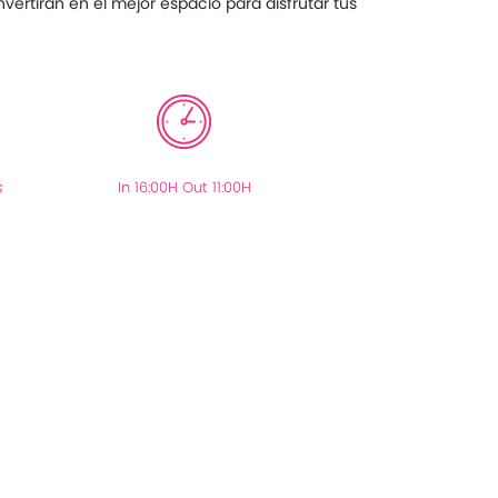
ertirán en el mejor espacio para disfrutar tus
s
In 16:00H Out 11:00H