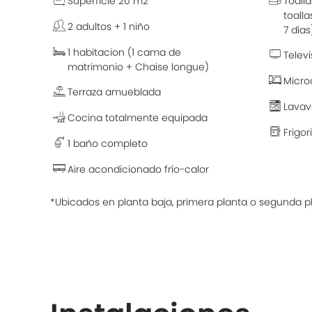
Superficie 20 m2
Toall
toall
2 adultos + 1 niño
7 días
1 habitacion (1 cama de
Televi
matrimonio + Chaise longue)
Micro
Terraza amueblada
Lavava
Cocina totalmente equipada
Frigor
1 baño completo
Aire acondicionado frío-calor
*Ubicados en planta baja, primera planta o segunda p