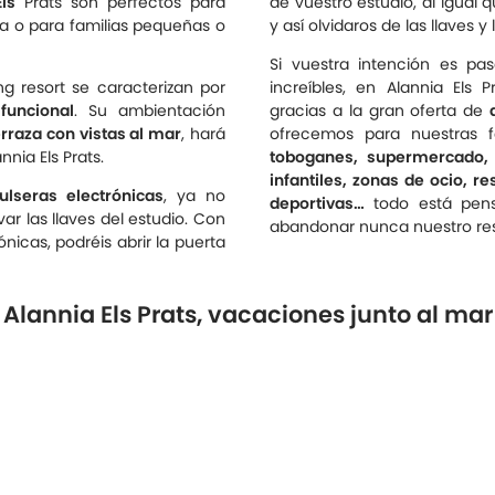
ls
Prats son perfectos para
de vuestro estudio, al igual 
a o para familias pequeñas o
y así olvidaros de las llaves y 
Si vuestra intención es pa
g resort se caracterizan por
increíbles, en Alannia Els 
 funcional
. Su ambientación
gracias a la gran oferta de
erraza con vistas al mar
, hará
ofrecemos para nuestras f
nia Els Prats.
toboganes, supermercado, 
infantiles, zonas de ocio, r
ulseras electrónicas
, ya no
deportivas…
todo está pens
ar las llaves del estudio. Con
abandonar nunca nuestro res
nicas, podréis abrir la puerta
Alannia Els Prats, vacaciones junto al mar