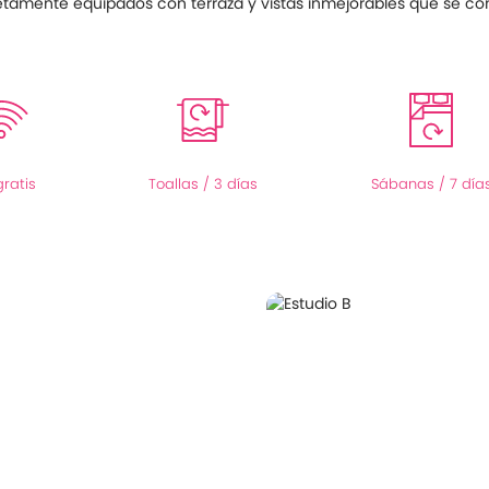
tamente equipados con terraza y vistas inmejorables que se conv
gratis
Toallas / 3 días
Sábanas / 7 día