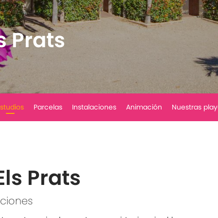
s Prats
studios
Parcelas
Instalaciones
Animación
Nuestras play
ls Prats
aciones