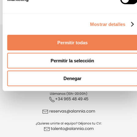
Disponibilidad y precios pueden variar en función del número
de noches y ocupación de tu búsqueda.
Mostrar detalles
Permitir todas
¡SÍGUENOS!
FACEBOOK
INSTAGRAM
TIKTOK
Permitir la selección
Denegar
Llámanos (10h-20:00h)
+34 965 48 49 45
reservas@alannia.com
¿Quieres unirte al equipo? Déjanos tu CV:
talento@alannia.com