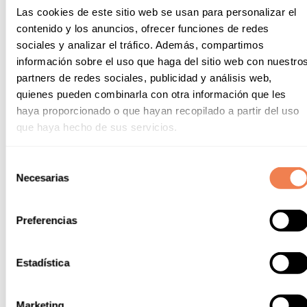
58 €
Las cookies de este sitio web se usan para personalizar el
contenido y los anuncios, ofrecer funciones de redes
sociales y analizar el tráfico. Además, compartimos
Septiembre 2026
información sobre el uso que haga del sitio web con nuestro
partners de redes sociales, publicidad y análisis web,
L
M
X
J
V
S
D
quienes pueden combinarla con otra información que les
haya proporcionado o que hayan recopilado a partir del uso
1
2
3
4
5
6
que haya hecho de sus servicios.
34 €
34 €
34 €
58 €
58 €
25 €
7
8
9
10
11
12
13
Selección
25 €
25 €
25 €
25 €
34 €
34 €
25 €
Necesarias
de
14
15
16
17
18
19
20
consentimiento
25 €
25 €
25 €
25 €
34 €
34 €
25 €
Preferencias
21
22
23
24
25
26
27
25 €
25 €
25 €
25 €
34 €
34 €
25 €
Estadística
28
29
30
25 €
25 €
25 €
Marketing