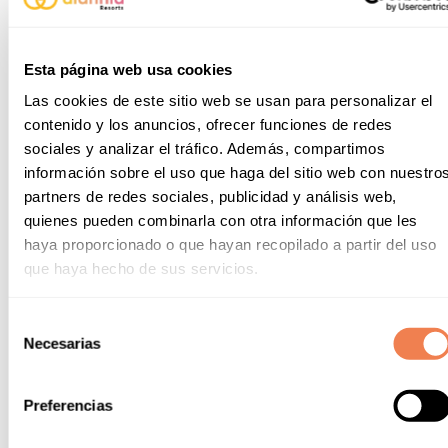
Esta página web usa cookies
Las cookies de este sitio web se usan para personalizar el
contenido y los anuncios, ofrecer funciones de redes
Cabaña Mykonos
sociales y analizar el tráfico. Además, compartimos
información sobre el uso que haga del sitio web con nuestro
Relájate y siente el Mediterráneo más puro en esta cabaña
partners de redes sociales, publicidad y análisis web,
en una zona peatonal exclusiva y privilegiada rodeada de
quienes pueden combinarla con otra información que les
naturaleza donde tendrás jardín propio y estarás a un paso
de la playa y de los restaurantes.
haya proporcionado o que hayan recopilado a partir del uso
que haya hecho de sus servicios.
Superficie 36 m2
Toallas y sábanas
(cambio de toallas
Selección
Hasta 5 personas
cada 3 días, sábanas
Necesarias
de
cada 7 días)
2 habitaciones (1 cama
consentimiento
doble y otra con litera y
Televisión
Preferencias
cama nido
Microondas