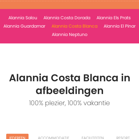
Alannia Salou
Alannia Costa Dorada
Alannia Els Prats
Alannia Guardamar
Alannia Costa Blanca
Alannia El Pinar
Alannia Neptuno
Alannia Costa Blanca in
afbeeldingen
100% plezier, 100% vakantie
IEDEREEN
ACCOMMODATIE
FACILITEITEN
RESORT