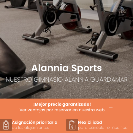
Alannia Sports
NUESTRO GIMNASIO ALANNIA GUARDAMAR
¡Mejor precio garantizado!
Ver ventajas por reservar en nuestra web
Asignación prioritaria
Flexibilidad
de los alojamientos
para cancelar o modificar