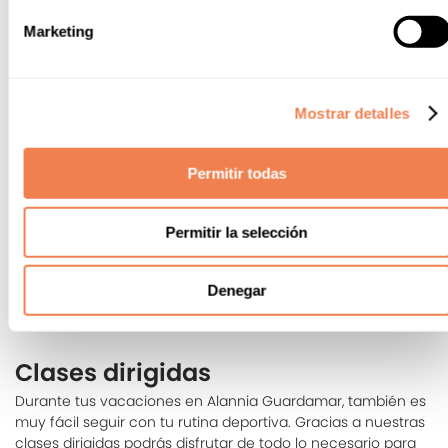
Horarios | Clases | Tarifas
Marketing
Cliente Externo
En Alannia Guardamar, no importa si no estás alojado,
Mostrar detalles
puedes disfrutar del gimnasio y de todas sus instalaciones a
lo largo de la semana para realizar tus entrenamientos
diarios y mantenerte en forma. Descubre el horario que
Permitir todas
mas se ajuste a ti, las tarifas y los diferentes accesos sin
complicaciones.
Permitir la selección
DESCARGAR PDF
Denegar
Clases dirigidas
Durante tus vacaciones en Alannia Guardamar, también es
muy fácil seguir con tu rutina deportiva. Gracias a nuestras
clases dirigidas podrás disfrutar de todo lo necesario para