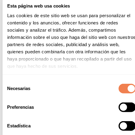
Esta página web usa cookies
Contamos con un gimnasio abierto los 365 días del
Las cookies de este sitio web se usan para personalizar el
año en el que encontrarás una zona especializada
contenido y los anuncios, ofrecer funciones de redes
en máquinas para trabajar musculación y cardio,
bicicletas estáticas o seguir alguna de nuestras
sociales y analizar el tráfico. Además, compartimos
clases de spinning. Además, hay una sala con un
información sobre el uso que haga del sitio web con nuestro
potente equipo de sonido para practicar clases
partners de redes sociales, publicidad y análisis web,
dirigidas de la mano de nuestro equipo de
quienes pueden combinarla con otra información que les
gimnasio, sauna, baño turco y piscina climatizada.
haya proporcionado o que hayan recopilado a partir del uso
que haya hecho de sus servicios.
Selección
Necesarias
de
consentimiento
Gimnasio Alannia
Preferencias
Guardamar
Estadística